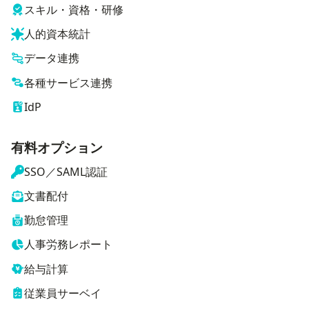
スキル・資格・研修
人的資本統計
データ連携
各種サービス連携
IdP
有料オプション
SSO／SAML認証
文書配付
勤怠管理
人事労務レポート
給与計算
従業員サーベイ