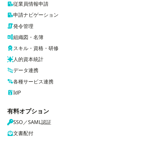
従業員情報申請
申請ナビゲーション
発令管理
組織図・名簿
スキル・資格・研修
人的資本統計
データ連携
各種サービス連携
IdP
有料オプション
SSO／SAML認証
文書配付