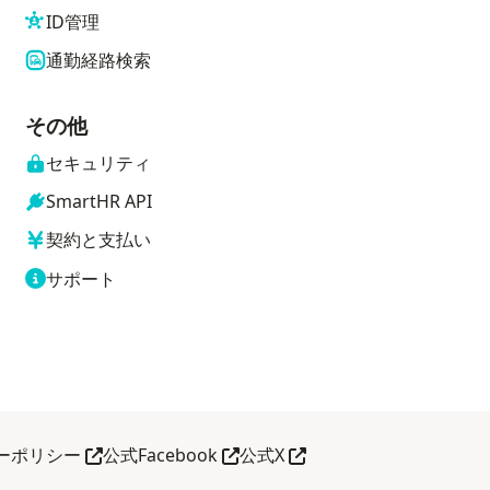
ID管理
通勤経路検索
その他
セキュリティ
SmartHR API
契約と支払い
サポート
別タブで開く
別タブで開く
別タブで開く
ーポリシー
公式Facebook
公式X