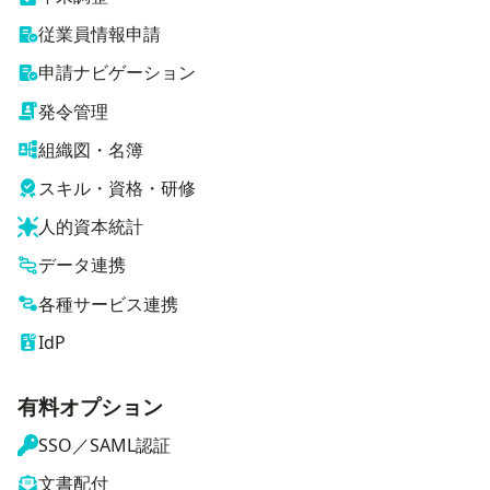
従業員情報申請
申請ナビゲーション
発令管理
組織図・名簿
スキル・資格・研修
人的資本統計
データ連携
各種サービス連携
IdP
有料オプション
SSO／SAML認証
文書配付