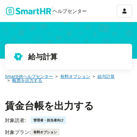
賃金台帳を出力する
アカウ
ヘルプセンター
給与計算
SmartHRヘルプセンター
有料オプション
給与計算
帳票を出力する
賃金台帳を出力する
対象読者:
管理者・担当者向け
対象プラン:
有料オプション