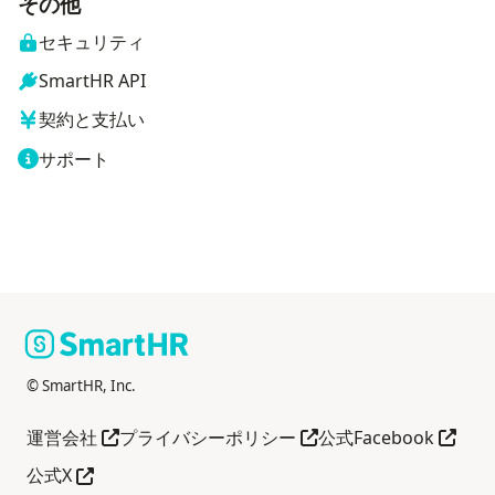
その他
セキュリティ
SmartHR API
契約と支払い
サポート
© SmartHR, Inc.
別タブで開く
別タブで開く
別タブ
運営会社
プライバシーポリシー
公式Facebook
別タブで開く
公式X