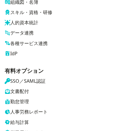
組織図・名簿
スキル・資格・研修
人的資本統計
データ連携
各種サービス連携
IdP
有料オプション
SSO／SAML認証
文書配付
勤怠管理
人事労務レポート
給与計算