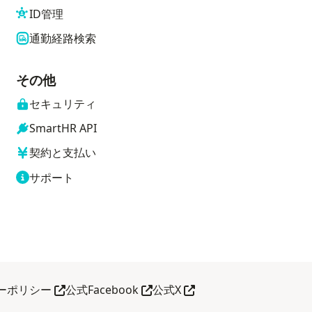
ID管理
通勤経路検索
その他
セキュリティ
SmartHR API
契約と支払い
サポート
別タブで開く
別タブで開く
別タブで開く
ーポリシー
公式Facebook
公式X