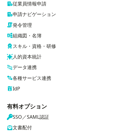
従業員情報申請
申請ナビゲーション
発令管理
組織図・名簿
スキル・資格・研修
人的資本統計
データ連携
各種サービス連携
IdP
有料オプション
SSO／SAML認証
文書配付