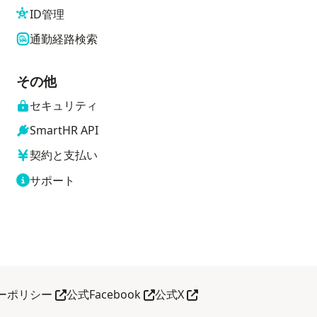
ID管理
通勤経路検索
その他
セキュリティ
SmartHR API
契約と支払い
サポート
別タブで開く
別タブで開く
別タブで開く
ーポリシー
公式Facebook
公式X