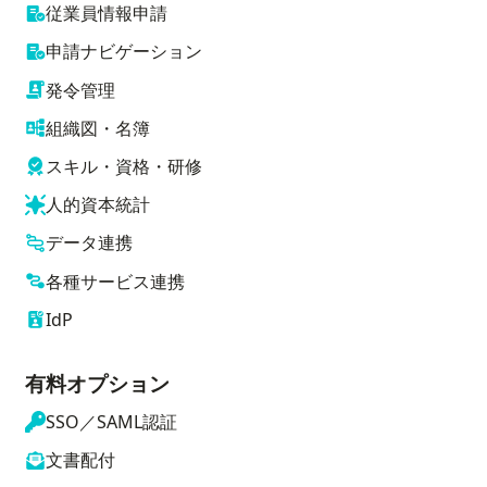
従業員情報申請
申請ナビゲーション
発令管理
組織図・名簿
スキル・資格・研修
人的資本統計
データ連携
各種サービス連携
IdP
有料オプション
SSO／SAML認証
文書配付