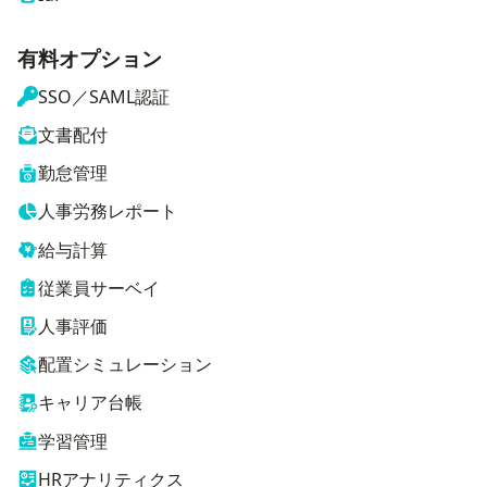
有料オプション
SSO／SAML認証
文書配付
勤怠管理
人事労務レポート
給与計算
従業員サーベイ
人事評価
配置シミュレーション
キャリア台帳
学習管理
HRアナリティクス