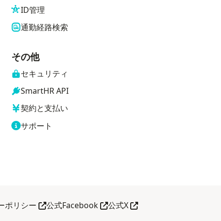
ID管理
通勤経路検索
その他
セキュリティ
SmartHR API
契約と支払い
サポート
別タブで開く
別タブで開く
別タブで開く
ーポリシー
公式Facebook
公式X