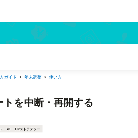
方ガイド
年末調整
使い方
ートを中断・再開する
ル
¥0
HRストラテジー