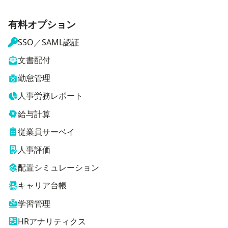
有料オプション
SSO／SAML認証
文書配付
勤怠管理
人事労務レポート
給与計算
従業員サーベイ
人事評価
配置シミュレーション
キャリア台帳
学習管理
HRアナリティクス