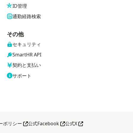
ID管理
通勤経路検索
その他
セキュリティ
SmartHR API
契約と支払い
サポート
別タブで開く
別タブで開く
別タブで開く
ーポリシー
公式Facebook
公式X