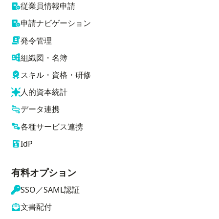
従業員情報申請
申請ナビゲーション
発令管理
組織図・名簿
スキル・資格・研修
人的資本統計
データ連携
各種サービス連携
IdP
有料オプション
SSO／SAML認証
文書配付