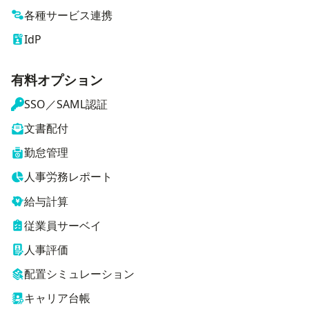
各種サービス連携
IdP
有料オプション
SSO／SAML認証
文書配付
勤怠管理
人事労務レポート
給与計算
従業員サーベイ
人事評価
配置シミュレーション
キャリア台帳