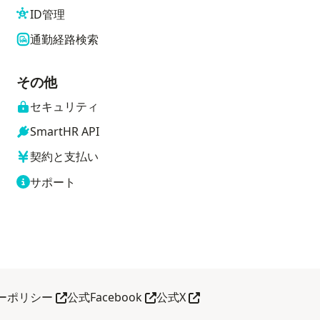
ID管理
通勤経路検索
その他
セキュリティ
SmartHR API
契約と支払い
サポート
別タブで開く
別タブで開く
別タブで開く
ーポリシー
公式Facebook
公式X