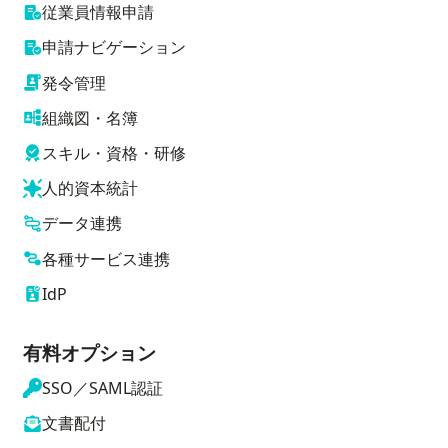
従業員情報申請
申請ナビゲーション
発令管理
組織図・名簿
スキル・資格・研修
人的資本統計
データ連携
各種サービス連携
IdP
有料オプション
SSO／SAML認証
文書配付