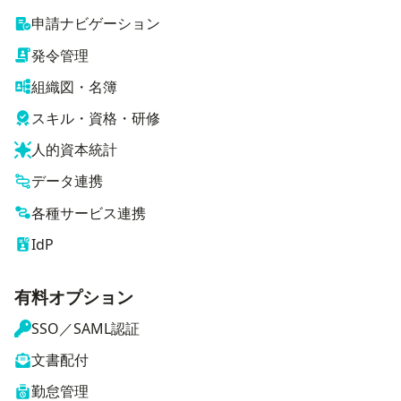
申請ナビゲーション
発令管理
組織図・名簿
スキル・資格・研修
人的資本統計
データ連携
各種サービス連携
IdP
有料オプション
SSO／SAML認証
文書配付
勤怠管理