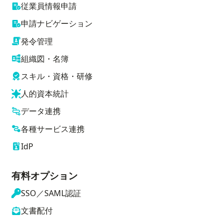
従業員情報申請
申請ナビゲーション
発令管理
組織図・名簿
スキル・資格・研修
人的資本統計
データ連携
各種サービス連携
IdP
有料オプション
SSO／SAML認証
文書配付