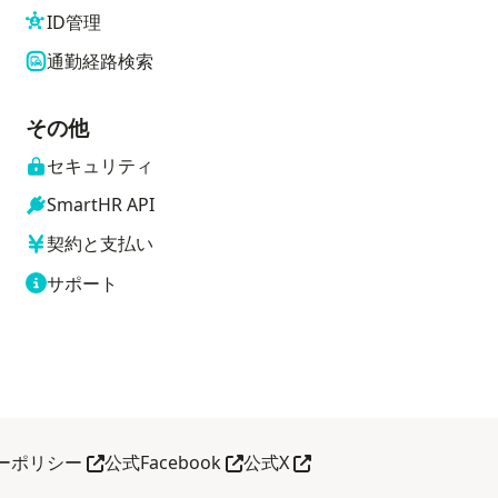
ID管理
通勤経路検索
その他
セキュリティ
SmartHR API
契約と支払い
サポート
別タブで開く
別タブで開く
別タブで開く
ーポリシー
公式Facebook
公式X