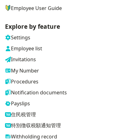
Employee User Guide
Explore by feature
Settings
Employee list
Invitations
My Number
Procedures
Notification documents
Payslips
住民税管理
特別徴収税額通知管理
Withholding record