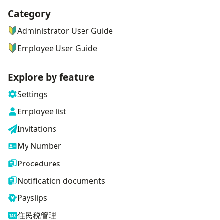
Category
ナビゲーションメニュー
Administrator User Guide
Employee User Guide
Explore by feature
Settings
Employee list
Invitations
My Number
Procedures
Notification documents
Payslips
住民税管理