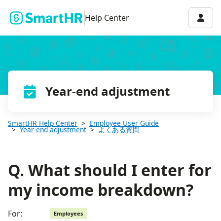
Q. What should I enter for my income breakdown?
Accou
Help Center
Year-end adjustment
SmartHR Help Center
Employee User Guide
Year-end adjustment
よくある質問
Q. What should I enter for
my income breakdown?
For:
Employees