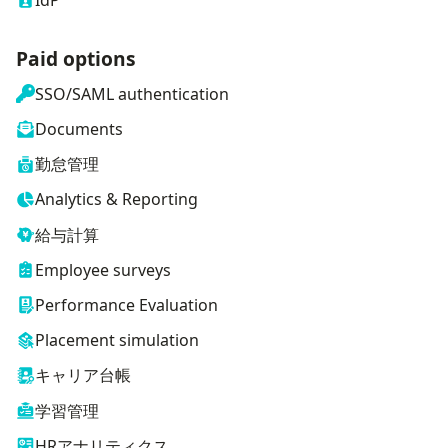
Paid options
SSO/SAML authentication
Documents
勤怠管理
Analytics & Reporting
給与計算
Employee surveys
Performance Evaluation
Placement simulation
キャリア台帳
学習管理
HRアナリティクス