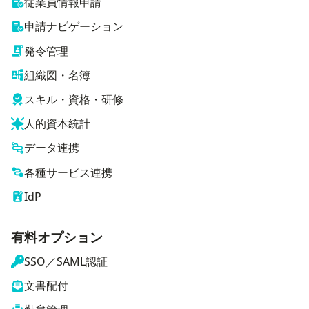
従業員情報申請
申請ナビゲーション
発令管理
組織図・名簿
スキル・資格・研修
人的資本統計
データ連携
各種サービス連携
IdP
有料オプション
SSO／SAML認証
文書配付