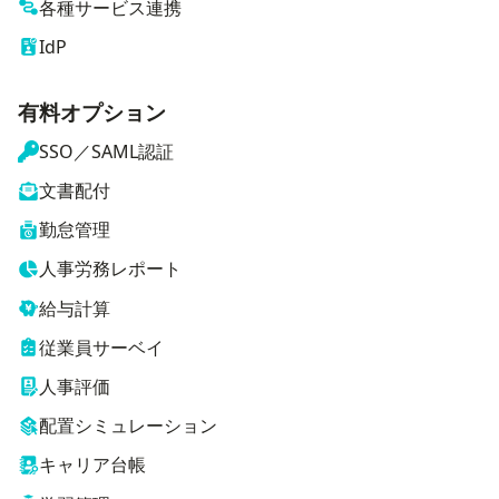
各種サービス連携
IdP
有料オプション
SSO／SAML認証
文書配付
勤怠管理
人事労務レポート
給与計算
従業員サーベイ
人事評価
配置シミュレーション
キャリア台帳