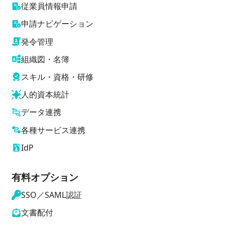
従業員情報申請
申請ナビゲーション
発令管理
組織図・名簿
スキル・資格・研修
人的資本統計
データ連携
各種サービス連携
IdP
有料オプション
SSO／SAML認証
文書配付