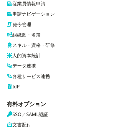
従業員情報申請
申請ナビゲーション
発令管理
組織図・名簿
スキル・資格・研修
人的資本統計
データ連携
各種サービス連携
IdP
有料オプション
SSO／SAML認証
文書配付