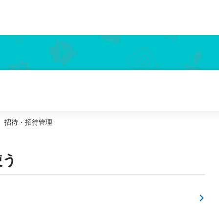
招待・招待管理
使う