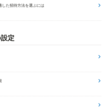
適した招待方法を選ぶには
の設定
限