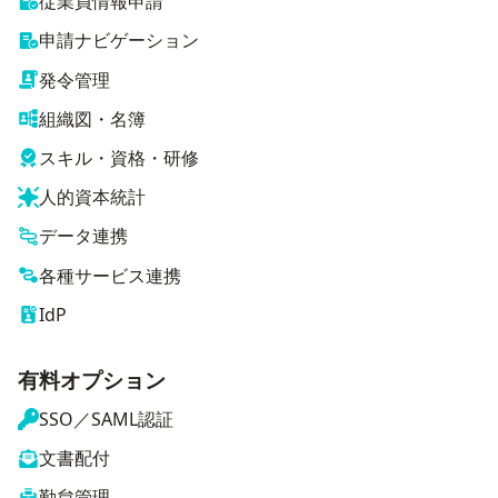
従業員情報申請
申請ナビゲーション
発令管理
組織図・名簿
スキル・資格・研修
人的資本統計
データ連携
各種サービス連携
IdP
有料オプション
SSO／SAML認証
文書配付
勤怠管理