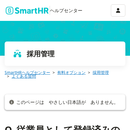
Q. 従業員として登録済みの候補者が辞退した場合は？
アカウ
ヘルプセンター
採用管理
SmartHRヘルプセンター
有料オプション
採用管理
よくある質問
このページは やさしい日本語が ありません。
Q. 従業員として登録済みの