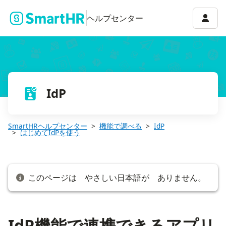
IdP機能で連携できるアプリ一覧
アカウ
ヘルプセンター
IdP
SmartHRヘルプセンター
機能で調べる
IdP
はじめてIdPを使う
このページは やさしい日本語が ありません。
IdP機能で連携できるアプリ