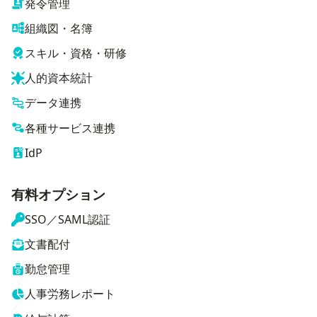
発令管理
組織図・名簿
スキル・資格・研修
人的資本統計
データ連携
各種サービス連携
IdP
有料オプション
SSO／SAML認証
文書配付
勤怠管理
人事労務レポート