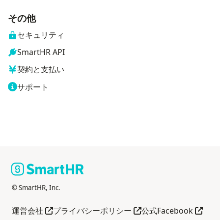
その他
セキュリティ
SmartHR API
契約と支払い
サポート
© SmartHR, Inc.
あたらしい タブで見る
あたらしい タブで見る
あたら
運営会社
プライバシーポリシー
公式Facebook