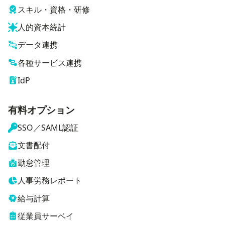
スキル・資格・研修
人的資本統計
データ連携
各種サービス連携
IdP
有料オプション
SSO／SAML認証
文書配付
勤怠管理
人事労務レポート
給与計算
従業員サーベイ