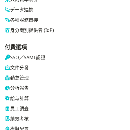
データ連携
各種服務串接
身分識別提供者 (IdP)
付費選項
SSO／SAML認證
文件分發
勤怠管理
分析報告
給与計算
員工調查
績效考核
模擬配置