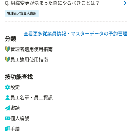
Q. 組織変更が決まった際にやるべきことは？
管理者／負責人適用
查看更多従業員情報・マスターデータの予約管理
分類
ナビゲーションメニュー
管理者適用使用指南
員工適用使用指南
按功能查找
設定
員工名單・員工資訊
邀請
個人編號
手續