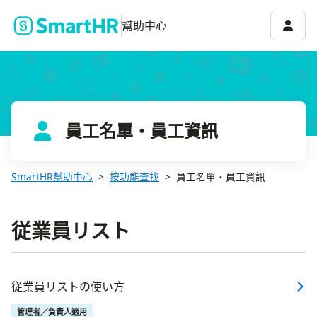
帳號選
幫助中心
員工名單・員工資訊
SmartHR幫助中心
按功能查找
員工名單・員工資訊
従業員リスト
従業員リストの使い方
管理者／負責人適用