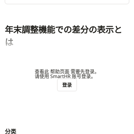
年末調整機能での差分の表示と
は
查看此 帮助页面 需要先登录。
请使用 SmartHR 账号登录。
登录
分类
ナビゲーションメニュー