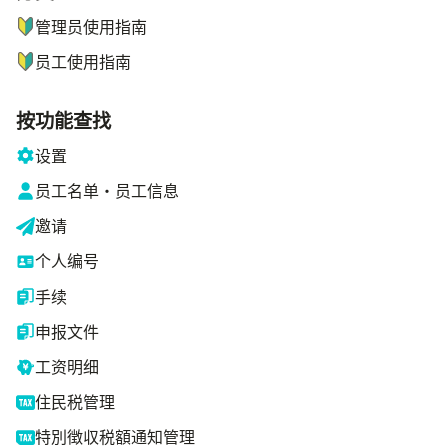
管理员使用指南
员工使用指南
按功能查找
设置
员工名单・员工信息
邀请
个人编号
手续
申报文件
工资明细
住民税管理
特別徴収税額通知管理