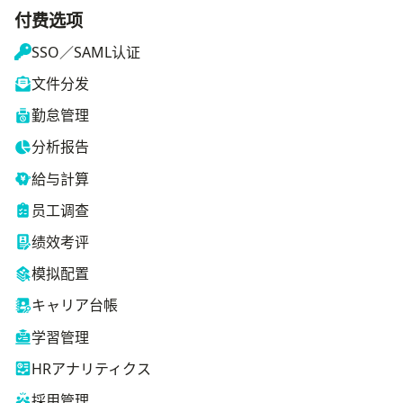
付费选项
SSO／SAML认证
文件分发
勤怠管理
分析报告
給与計算
员工调查
绩效考评
模拟配置
キャリア台帳
学習管理
HRアナリティクス
採用管理