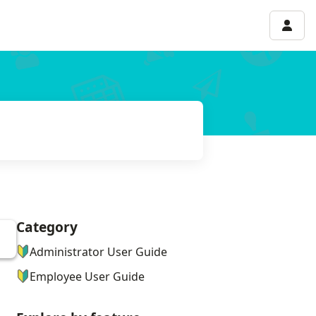
Accou
Category
ナビゲーションメニュー
Administrator User Guide
Employee User Guide