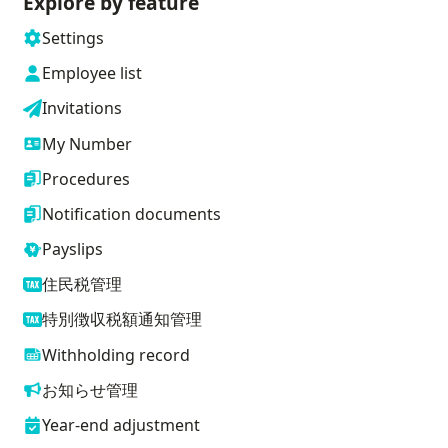
Explore by feature
Settings
Employee list
Invitations
My Number
Procedures
Notification documents
Payslips
住民税管理
特別徴収税額通知管理
Withholding record
お知らせ管理
Year-end adjustment