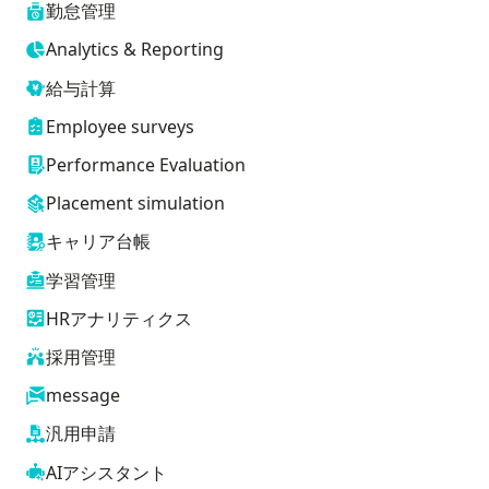
勤怠管理
Analytics & Reporting
給与計算
Employee surveys
Performance Evaluation
Placement simulation
キャリア台帳
学習管理
HRアナリティクス
採用管理
message
汎用申請
AIアシスタント