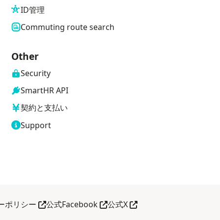
ID管理
Commuting route search
Other
Security
SmartHR API
契約と支払い
Support
her tab
Open in another tab
Open in another tab
Open in another tab
ーポリシー
公式Facebook
公式X