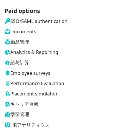
Paid options
SSO/SAML authentication
Documents
勤怠管理
Analytics & Reporting
給与計算
Employee surveys
Performance Evaluation
Placement simulation
キャリア台帳
学習管理
HRアナリティクス