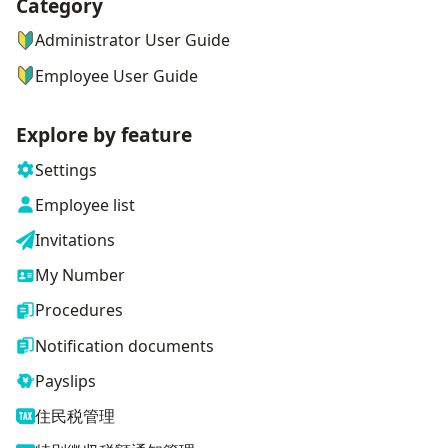
Category
ナビゲーションメニュー
Administrator User Guide
Employee User Guide
Explore by feature
Settings
Employee list
Invitations
My Number
Procedures
Notification documents
Payslips
住民税管理