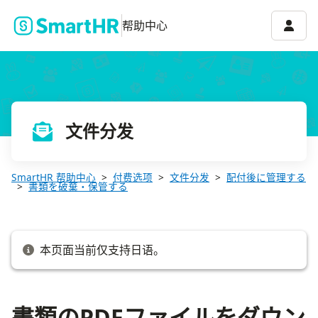
書類のPDFファイルをダウンロードする
账号菜
帮助中心
文件分发
SmartHR 帮助中心
付费选项
文件分发
配付後に管理する
書類を破棄・保管する
本页面当前仅支持日语。
書類のPDFファイルをダウン