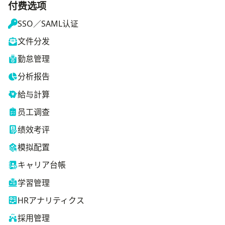
付费选项
SSO／SAML认证
文件分发
勤怠管理
分析报告
給与計算
员工调查
绩效考评
模拟配置
キャリア台帳
学習管理
HRアナリティクス
採用管理