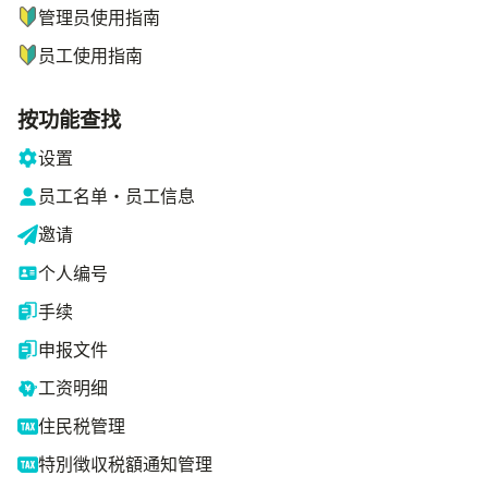
管理员使用指南
员工使用指南
按功能查找
设置
员工名单・员工信息
邀请
个人编号
手续
申报文件
工资明细
住民税管理
特別徴収税額通知管理