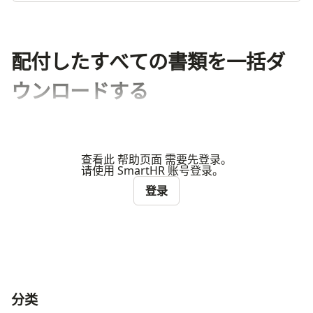
配付したすべての書類を一括ダ
ウンロードする
查看此 帮助页面 需要先登录。
请使用 SmartHR 账号登录。
登录
分类
ナビゲーションメニュー