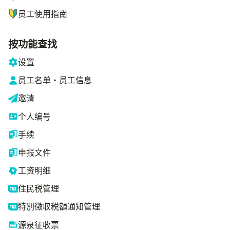
员工使用指南
按功能查找
设置
员工名单・员工信息
邀请
个人编号
手续
申报文件
工资明细
住民税管理
特別徴収税額通知管理
源泉征收票