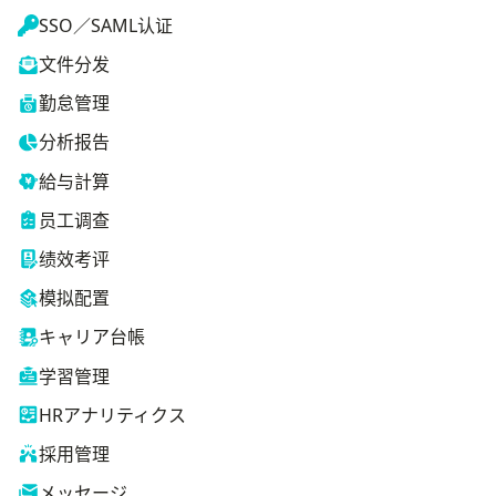
SSO／SAML认证
文件分发
勤怠管理
分析报告
給与計算
员工调查
绩效考评
模拟配置
キャリア台帳
学習管理
HRアナリティクス
採用管理
メッセージ