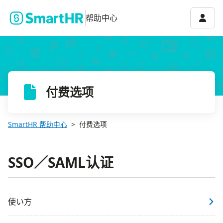
账号菜
帮助中心
付费选项
SmartHR 帮助中心
付费选项
SSO／SAML认证
使い方