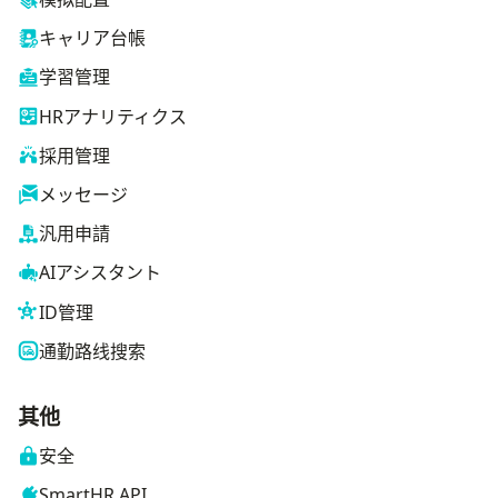
キャリア台帳
学習管理
HRアナリティクス
採用管理
メッセージ
汎用申請
AIアシスタント
ID管理
通勤路线搜索
其他
安全
SmartHR API