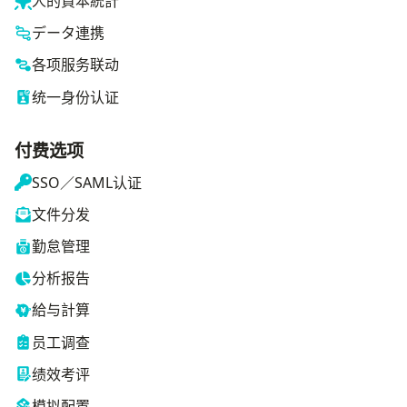
人的資本統計
データ連携
各项服务联动
统一身份认证
付费选项
SSO／SAML认证
文件分发
勤怠管理
分析报告
給与計算
员工调查
绩效考评
模拟配置