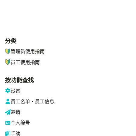
分类
ナビゲーションメニュー
管理员使用指南
员工使用指南
按功能查找
设置
员工名单・员工信息
邀请
个人编号
手续