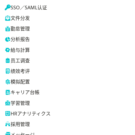
SSO／SAML认证
文件分发
勤怠管理
分析报告
給与計算
员工调查
绩效考评
模拟配置
キャリア台帳
学習管理
HRアナリティクス
採用管理
メッセージ