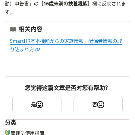
動）申告書」の
［16歳未満の扶養親族］
欄に反映されま
す。
相关内容
SmartHR基本機能からの家族情報・配偶者情報の取
り込まれ方
您觉得这篇文章是否对您有帮助？
是
否
分类
ナビゲーションメニュー
管理员使用指南