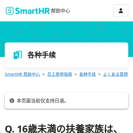
Q. 16歳未満の扶養家族は、どのように登録すればいい？
账号菜
帮助中心
各种手续
SmartHR 帮助中心
员工使用指南
各种手续
よくある質問
本页面当前仅支持日语。
Q. 16歳未満の扶養家族は、