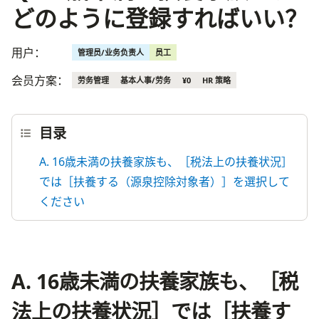
どのように登録すればいい？
用户：
管理员/业务负责人
员工
会员方案：
劳务管理
基本人事/劳务
¥0
HR 策略
目录
A. 16歳未満の扶養家族も、［税法上の扶養状況］
では［扶養する（源泉控除対象者）］を選択して
ください
A. 16歳未満の扶養家族も、［税
法上の扶養状況］では［扶養す