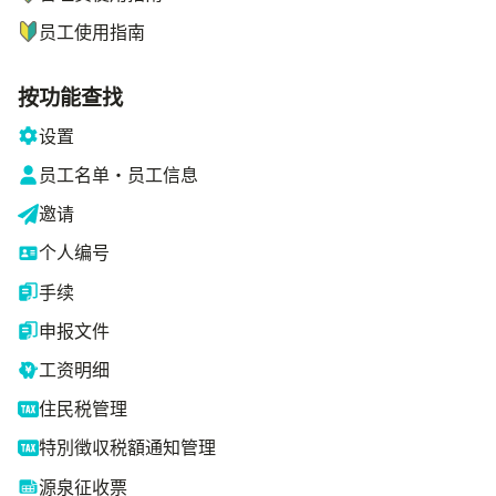
员工使用指南
按功能查找
设置
员工名单・员工信息
邀请
个人编号
手续
申报文件
工资明细
住民税管理
特別徴収税額通知管理
源泉征收票