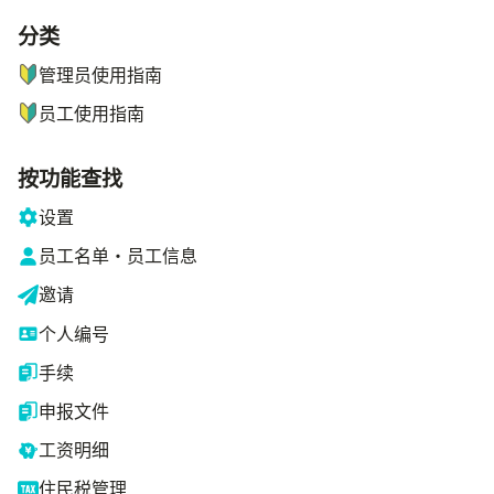
分类
ナビゲーションメニュー
管理员使用指南
员工使用指南
按功能查找
设置
员工名单・员工信息
邀请
个人编号
手续
申报文件
工资明细
住民税管理