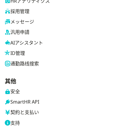
HRアナリティクス
採用管理
メッセージ
汎用申請
AIアシスタント
ID管理
通勤路线搜索
其他
安全
SmartHR API
契約と支払い
支持