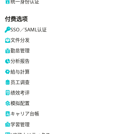
统一身份认证
付费选项
SSO／SAML认证
文件分发
勤怠管理
分析报告
給与計算
员工调查
绩效考评
模拟配置
キャリア台帳
学習管理