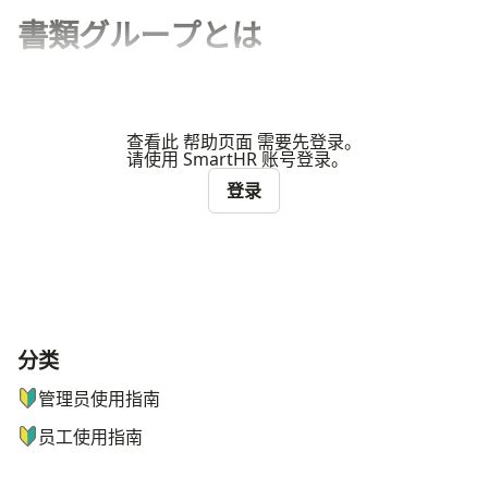
書類グループとは
查看此 帮助页面 需要先登录。
请使用 SmartHR 账号登录。
登录
分类
ナビゲーションメニュー
管理员使用指南
员工使用指南