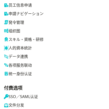
员工信息申请
申請ナビゲーション
発令管理
组织图
スキル・資格・研修
人的資本統計
データ連携
各项服务联动
统一身份认证
付费选项
SSO／SAML认证
文件分发