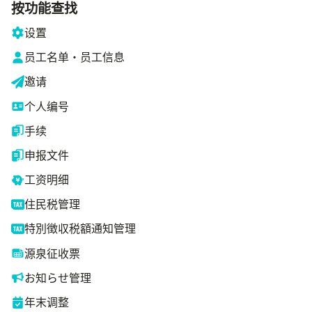
按功能查找
设置
员工名单・员工信息
邀请
个人编号
手续
申报文件
工资明细
住民税管理
特別徴収税額通知管理
源泉征收票
お知らせ管理
年末调整