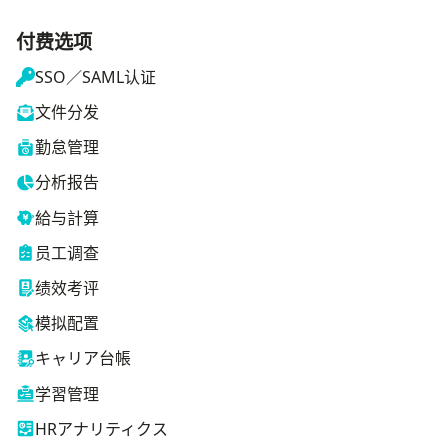
付费选项
SSO／SAML认证
文件分发
勤怠管理
分析报告
給与計算
员工调查
绩效考评
模拟配置
キャリア台帳
学習管理
HRアナリティクス