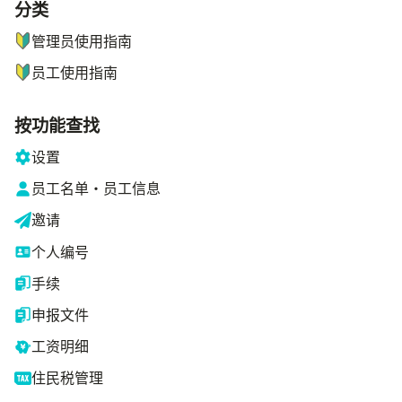
分类
ナビゲーションメニュー
管理员使用指南
员工使用指南
按功能查找
设置
员工名单・员工信息
邀请
个人编号
手续
申报文件
工资明细
住民税管理