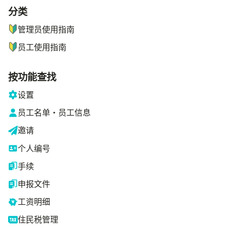
分类
ナビゲーションメニュー
管理员使用指南
员工使用指南
按功能查找
设置
员工名单・员工信息
邀请
个人编号
手续
申报文件
工资明细
住民税管理