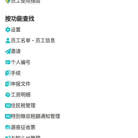
员工使用指南
按功能查找
设置
员工名单・员工信息
邀请
个人编号
手续
申报文件
工资明细
住民税管理
特別徴収税額通知管理
源泉征收票
お知らせ管理