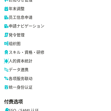
年末调整
员工信息申请
申請ナビゲーション
発令管理
组织图
スキル・資格・研修
人的資本統計
データ連携
各项服务联动
统一身份认证
付费选项
SSO／SAML认证