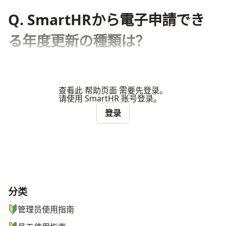
Q. SmartHRから電子申請でき
る年度更新の種類は？
查看此 帮助页面 需要先登录。
请使用 SmartHR 账号登录。
登录
分类
ナビゲーションメニュー
管理员使用指南