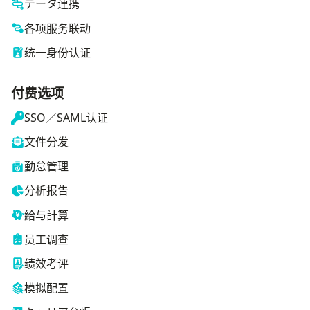
データ連携
各项服务联动
统一身份认证
付费选项
SSO／SAML认证
文件分发
勤怠管理
分析报告
給与計算
员工调查
绩效考评
模拟配置