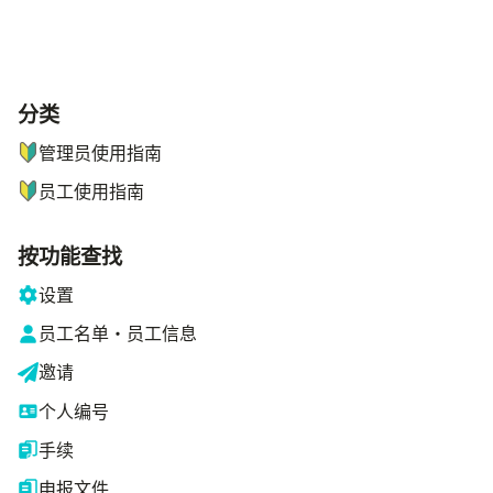
分类
ナビゲーションメニュー
管理员使用指南
员工使用指南
按功能查找
设置
员工名单・员工信息
邀请
个人编号
手续
申报文件