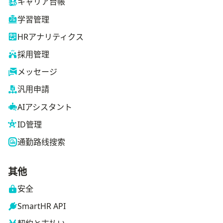
キャリア台帳
学習管理
HRアナリティクス
採用管理
メッセージ
汎用申請
AIアシスタント
ID管理
通勤路线搜索
其他
安全
SmartHR API