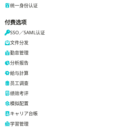
统一身份认证
付费选项
SSO／SAML认证
文件分发
勤怠管理
分析报告
給与計算
员工调查
绩效考评
模拟配置
キャリア台帳
学習管理