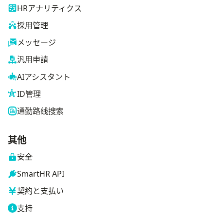
HRアナリティクス
採用管理
メッセージ
汎用申請
AIアシスタント
ID管理
通勤路线搜索
其他
安全
SmartHR API
契約と支払い
支持