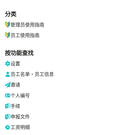
分类
ナビゲーションメニュー
管理员使用指南
员工使用指南
按功能查找
设置
员工名单・员工信息
邀请
个人编号
手续
申报文件
工资明细