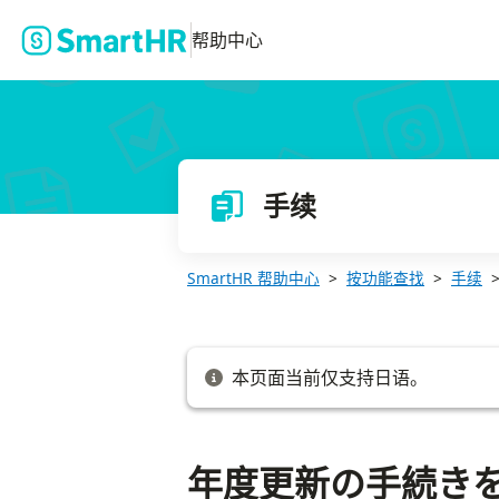
年度更新の手続きをする
帮助中心
手续
SmartHR 帮助中心
按功能查找
手续
本页面当前仅支持日语。
年度更新の手続き