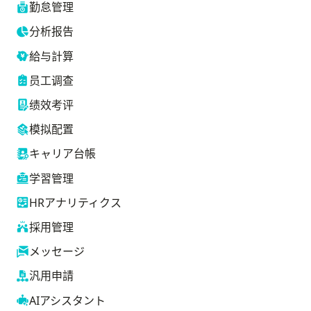
勤怠管理
分析报告
給与計算
员工调查
绩效考评
模拟配置
キャリア台帳
学習管理
HRアナリティクス
採用管理
メッセージ
汎用申請
AIアシスタント