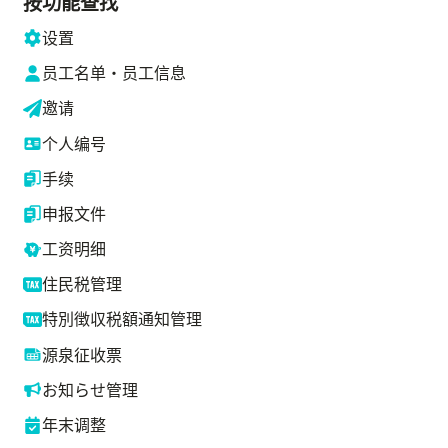
按功能查找
设置
员工名单・员工信息
邀请
个人编号
手续
申报文件
工资明细
住民税管理
特別徴収税額通知管理
源泉征收票
お知らせ管理
年末调整