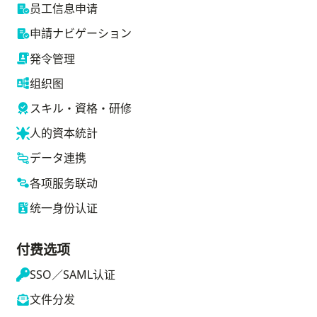
员工信息申请
申請ナビゲーション
発令管理
组织图
スキル・資格・研修
人的資本統計
データ連携
各项服务联动
统一身份认证
付费选项
SSO／SAML认证
文件分发