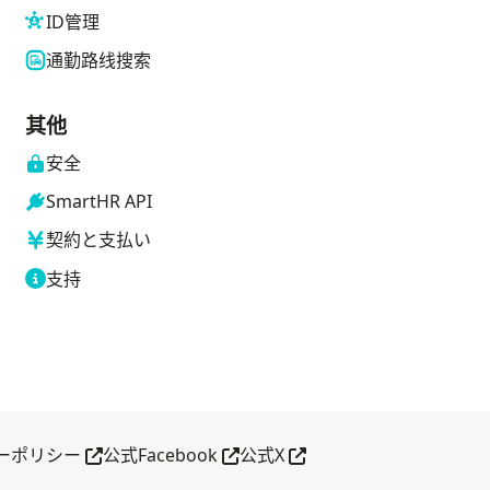
ID管理
通勤路线搜索
其他
安全
SmartHR API
契約と支払い
支持
打开
在新标签页中打开
在新标签页中打开
在新标签页中打开
ーポリシー
公式Facebook
公式X