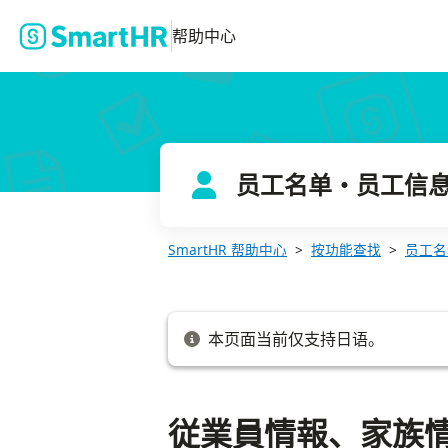
従業員情報、家族情報の登録データをダウンロードする
帮助中心
员工名单・员工信
SmartHR 帮助中心
按功能查找
员工名
本页面当前仅支持日语。
従業員情報、家族