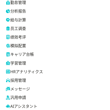
勤怠管理
分析报告
給与計算
员工调查
绩效考评
模拟配置
キャリア台帳
学習管理
HRアナリティクス
採用管理
メッセージ
汎用申請
AIアシスタント