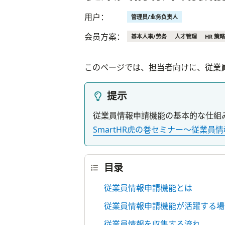
用户：
管理员/业务负责人
会员方案：
基本人事/劳务
人才管理
HR 策略
このページでは、担当者向けに、従業
提示
SmartHR虎の巻セミナー〜従業
目录
従業員情報申請機能とは
従業員情報申請機能が活躍する場
従業員情報を収集する流れ