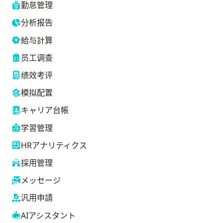
勤怠管理
分析报告
給与計算
员工调查
绩效考评
模拟配置
キャリア台帳
学習管理
HRアナリティクス
採用管理
メッセージ
汎用申請
AIアシスタント