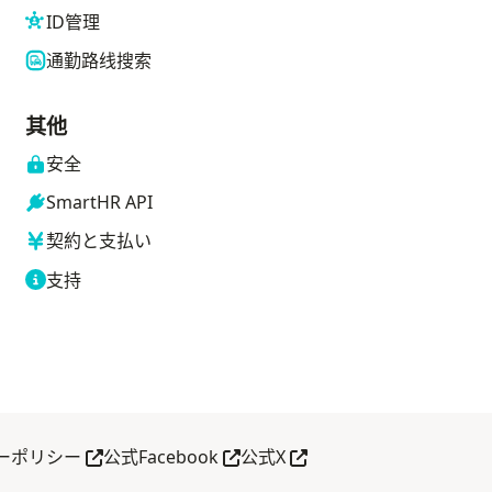
ID管理
通勤路线搜索
其他
安全
SmartHR API
契約と支払い
支持
打开
在新标签页中打开
在新标签页中打开
在新标签页中打开
ーポリシー
公式Facebook
公式X