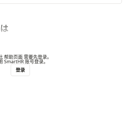
は
此 帮助页面 需要先登录。
 SmartHR 账号登录。
登录