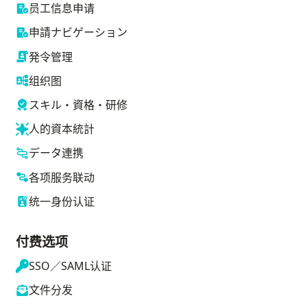
员工信息申请
申請ナビゲーション
発令管理
组织图
スキル・資格・研修
人的資本統計
データ連携
各项服务联动
统一身份认证
付费选项
SSO／SAML认证
文件分发