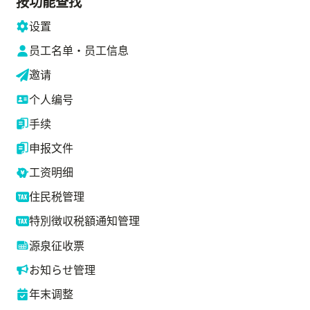
按功能查找
设置
员工名单・员工信息
邀请
个人编号
手续
申报文件
工资明细
住民税管理
特別徴収税額通知管理
源泉征收票
お知らせ管理
年末调整