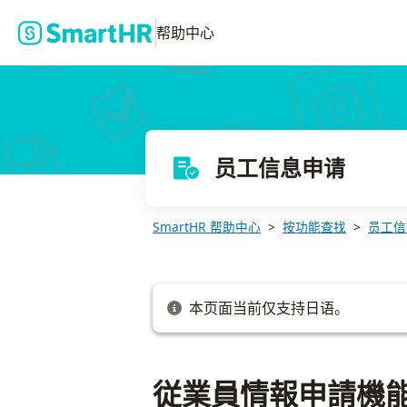
従業員情報申請機能の基本的な使い方
帮助中心
员工信息申请
SmartHR 帮助中心
按功能查找
员工信
本页面当前仅支持日语。
従業員情報申請機