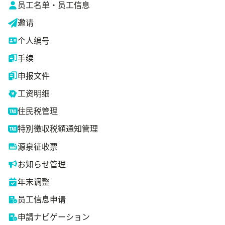
员工名单・员工信息
邀请
个人编号
手续
申报文件
工资明细
住民税管理
特別徴収税額通知管理
源泉征收票
お知らせ管理
年末调整
员工信息申请
申請ナビゲーション