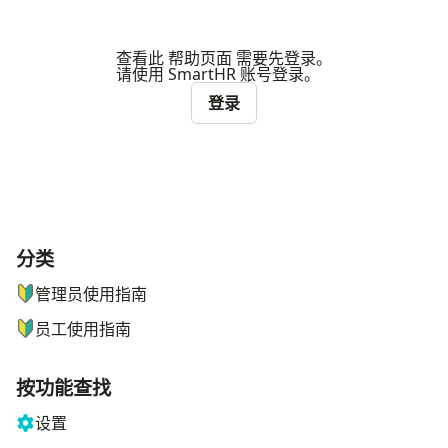
查看此 帮助页面 需要先登录。
请使用 SmartHR 账号登录。
登录
分类
ナビゲーションメニュー
管理员使用指南
员工使用指南
按功能查找
设置