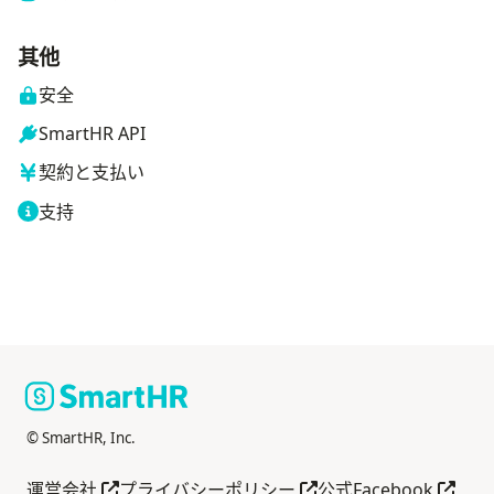
其他
安全
SmartHR API
契約と支払い
支持
© SmartHR, Inc.
在新标签页中打开
在新标签页中打开
在新标
運営会社
プライバシーポリシー
公式Facebook