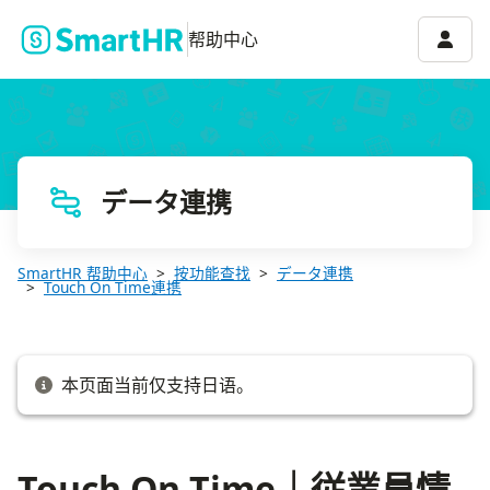
Touch On Time｜従業員情報の取り込み
账号菜
帮助中心
データ連携
SmartHR 帮助中心
按功能查找
データ連携
Touch On Time連携
本页面当前仅支持日语。
Touch On Time｜従業員情