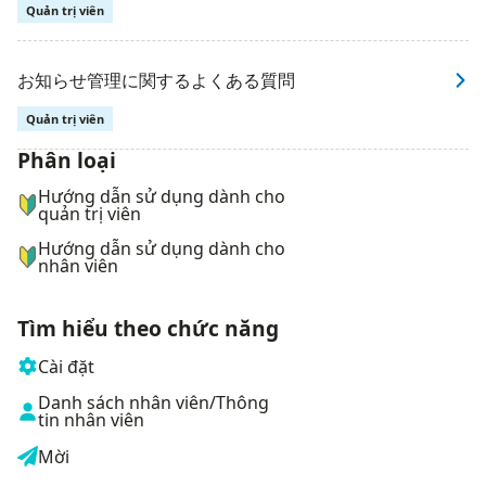
Quản trị viên
お知らせ管理に関するよくある質問
Quản trị viên
Phân loại
ナビゲーションメニュー
Hướng dẫn sử dụng dành cho
quản trị viên
Hướng dẫn sử dụng dành cho
nhân viên
Tìm hiểu theo chức năng
Cài đặt
Danh sách nhân viên/Thông
tin nhân viên
Mời