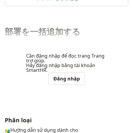
部署を一括追加する
Cần đăng nhập để đọc trang Trang
trợ giúp.
Hãy đăng nhập bằng tài khoản
SmartHR.
Đăng nhập
Phân loại
ナビゲーションメニュー
Hướng dẫn sử dụng dành cho