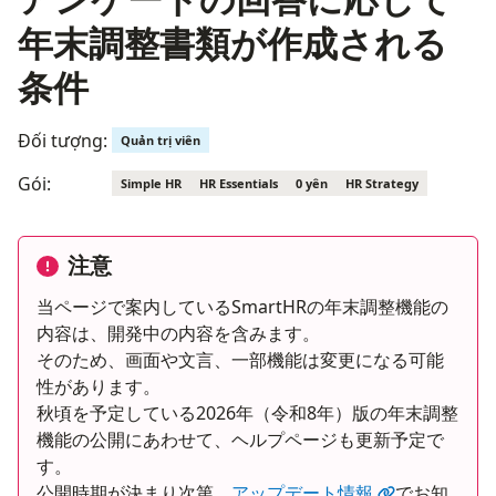
年末調整書類が作成される
条件
Đối tượng:
Quản trị viên
Gói:
Simple HR
HR Essentials
0 yên
HR Strategy
注意
当ページで案内しているSmartHRの年末調整機能の
内容は、開発中の内容を含みます。
そのため、画面や文言、一部機能は変更になる可能
性があります。
秋頃を予定している2026年（令和8年）版の年末調整
機能の公開にあわせて、ヘルプページも更新予定で
す。
公開時期が決まり次第、
アップデート情報
でお知