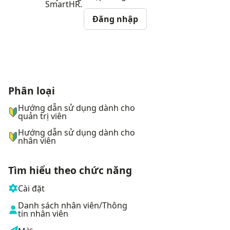
SmartHR.
Đăng nhập
Phân loại
ナビゲーションメニュー
Hướng dẫn sử dụng dành cho
quản trị viên
Hướng dẫn sử dụng dành cho
nhân viên
Tìm hiểu theo chức năng
Cài đặt
Danh sách nhân viên/Thông
tin nhân viên