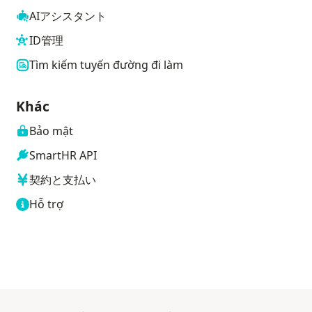
AIアシスタント
ID管理
Tìm kiếm tuyến đường đi làm
Khác
Bảo mật
SmartHR API
契約と支払い
Hỗ trợ
 mới
Mở trong tab mới
Mở trong tab mới
Mở trong tab mới