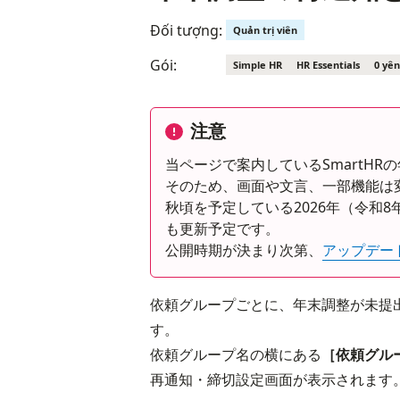
Đối tượng:
Quản trị viên
Gói:
Simple HR
HR Essentials
0 yên
注意
当ページで案内しているSmartH
そのため、画面や文言、一部機能は
秋頃を予定している2026年（令和
も更新予定です。
公開時期が決まり次第、
アップデー
依頼グループごとに、年末調整が未提
す。
依頼グループ名の横にある
［依頼グル
再通知・締切設定画面が表示されます