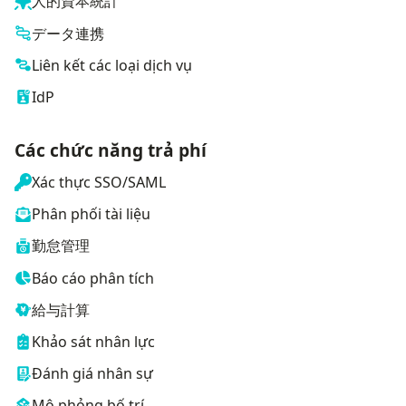
人的資本統計
データ連携
Liên kết các loại dịch vụ
IdP
Các chức năng trả phí
Xác thực SSO/SAML
Phân phối tài liệu
勤怠管理
Báo cáo phân tích
給与計算
Khảo sát nhân lực
Đánh giá nhân sự
Mô phỏng bố trí