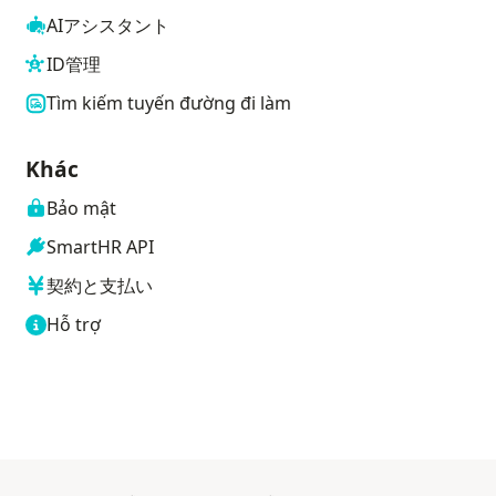
AIアシスタント
ID管理
Tìm kiếm tuyến đường đi làm
Khác
Bảo mật
SmartHR API
契約と支払い
Hỗ trợ
 mới
Mở trong tab mới
Mở trong tab mới
Mở trong tab mới