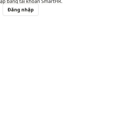
ập bằng tài khoản SmartHR.
Đăng nhập