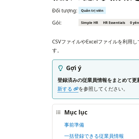
Đối tượng:
Quản trị viên
Gói:
Simple HR
HR Essentials
0 yên
CSVファイルやExcelファイルを利用
す。
Gợi ý
登録済みの従業員情報をまとめて更
新する
を参照してください。
Mục lục
事前準備
一括登録できる従業員情報