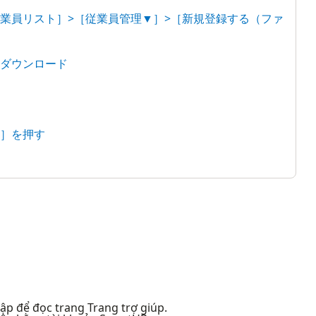
従業員リスト］>［従業員管理▼］>［新規登録する（ファ
をダウンロード
み］を押す
p để đọc trang Trang trợ giúp.